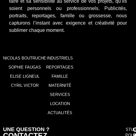
faire et sa sensibilité au service de vos projets, qu’ils
soient personnels ou professionnels. Publicités,
portraits, reportages, famille ou grossesse, nous
capturons l’instant avec exigence et créativité pour
sublimer chaque moment.
NICOLAS BOUTRUCHE
INDUSTRIELS
SOPHIE FAUGAS
REPORTAGES
ELISE LIGNEUL
FAMILLE
CYRIL VICTOR
MATERNITÉ
SERVICES
LOCATION
ACTUALITÉS
UNE QUESTION ?
STUD
CONTACTEZ
POLL