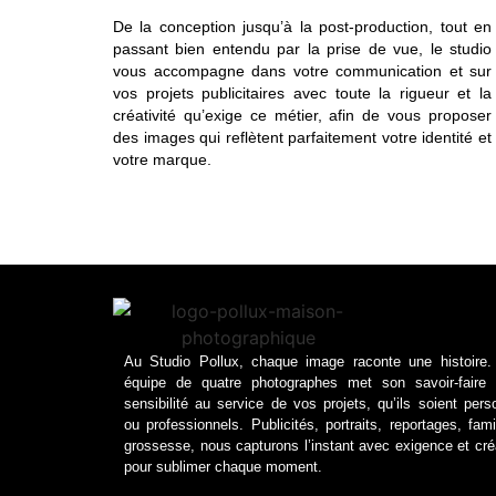
De la conception jusqu’à la post-production, tout en
passant bien entendu par la prise de vue, le studio
vous accompagne
dans votre communication et
sur
vos projets publicitaires avec
toute la rigueur et la
créativité qu’exige ce métier, afin de vous proposer
des images qui reflètent parfaitement votre identité et
votre marque.
Au Studio Pollux, chaque image raconte une histoire.
équipe de quatre photographes met son savoir-faire
sensibilité au service de vos projets, qu’ils soient pers
ou professionnels. Publicités, portraits, reportages, fami
grossesse, nous capturons l’instant avec exigence et créa
pour sublimer chaque moment.