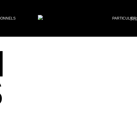
IONNELS
PARTICULIER
I
S